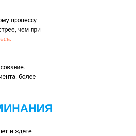
ому процессу
стрее, чем при
дес
ь.
асование.
иента, более
МИНАНИЯ
чет и ждете